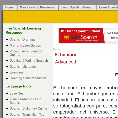
Home
Free Learning Resources
Learn Spanish Abroad
Learn Spanis
Free Spanish Learning
Resources
Spanish Grammar
Pronunciation Guides
Home
Vocabulary & Situation
El hombre
Guides
Spelling & Writing Spanish
Advanced
Spanish Literature
Exercises
E
Reading Comprehension
Language Tools
El hombre en cuyos
míti
castellano
.
El hombre que ense
Level Test
intimidad. El hombre que casó 
Time needed to Learn
Spanish
se fotografiaba con puro, cop
Spanish Dictionary Online
emperador del universo. E
Spanish Translation Tool
penetración, agudeza e ingeni