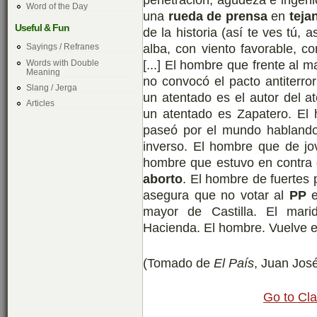
Word of the Day
una
rueda de prensa
en
teja
Useful & Fun
de la historia (así te ves tú,
alba, con viento favorable, co
Sayings / Refranes
[...] El hombre que frente al 
Words with Double
Meaning
no convocó el pacto antiterror
Slang / Jerga
un atentado es el autor del a
Articles
un atentado es Zapatero. El 
paseó por el mundo habland
inverso. El hombre que de jo
hombre que estuvo en contra 
aborto
. El hombre de fuertes p
asegura que no votar al
PP
e
mayor de Castilla. El mari
Hacienda. El hombre. Vuelve e
(Tomado de
El País
, Juan José
Go to Cl