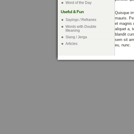
Word of the Day
Useful & Fun
Quisque im
mauris. Pe
Sayings / Refranes
et magnis 
Words with Double
aliquet a, 
Meaning
blandit cur
Slang / Jerga
sem sit ame
Articles
eu, nunc.