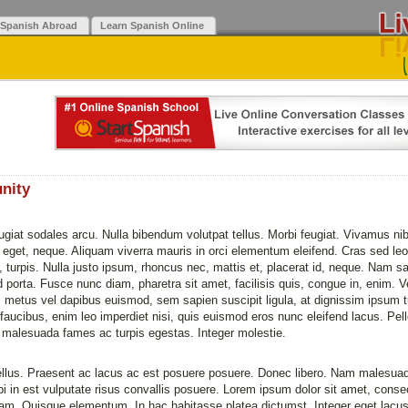
 Spanish Abroad
Learn Spanish Online
nity
giat sodales arcu. Nulla bibendum volutpat tellus. Morbi feugiat. Vivamus nibh
eget, neque. Aliquam viverra mauris in orci elementum eleifend. Cras sed leo. 
, turpis. Nulla justo ipsum, rhoncus nec, mattis et, placerat id, neque. Nam sa
d porta. Fusce nunc diam, pharetra sit amet, facilisis quis, congue in, enim. 
n, metus vel dapibus euismod, sem sapien suscipit ligula, at dignissim ipsum tur
faucibus, enim leo imperdiet nisi, quis euismod eros nunc eleifend lacus. Pel
t malesuada fames ac turpis egestas. Integer molestie.
ellus. Praesent ac lacus ac est posuere posuere. Donec libero. Nam malesuada
bi in est vulputate risus convallis posuere. Lorem ipsum dolor sit amet, consec
uam. Quisque elementum. In hac habitasse platea dictumst. Integer eget lacus 