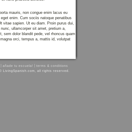
 porta mauris, non congue enim lacus eu
or eget enim. Cum sociis natoque penatibus
t vitae sapien. Ut eu diam. Proin purus dui,
m nunc, ullamcorper sit amet, pretium a,
dit, sem dolor blandit pede, vel rhoncus quam
d magna orci, tempus a, mattis id, volutpat
añade tu escuela!
terms & conditions
© LivingSpanish.com, all rights reserved.