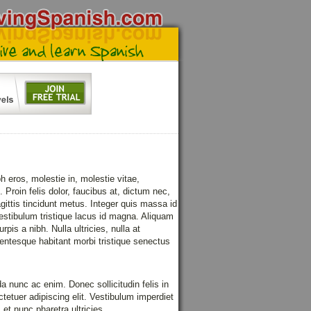
 eros, molestie in, molestie vitae,
Proin felis dolor, faucibus at, dictum nec,
gittis tincidunt metus. Integer quis massa id
Vestibulum tristique lacus id magna. Aliquam
pis a nibh. Nulla ultricies, nulla at
lentesque habitant morbi tristique senectus
 nunc ac enim. Donec sollicitudin felis in
tetuer adipiscing elit. Vestibulum imperdiet
et nunc pharetra ultricies.