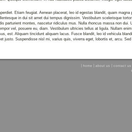
perdiet. Etiam feugiat. Aenean placerat, leo id egestas blandit, quam magna
llentesque in dui sit amet dui tempus dignissim. Vestibulum scelerisque tort
dis parturient montes, nascetur ridiculus mus. Nulla rhoncus massa non dui. U
tempor vel, posuere eu, diam. Vestibulum ultricies tellus at ligula. Nullam eni
sus, est. Aliquam tincidunt aliquam lacus. Fusce blandit, leo id vehicula blan
t justo. Suspendisse nisl mi, varius quis, viverra eget, lobortis et, arcu. Se
home
about us
contact us