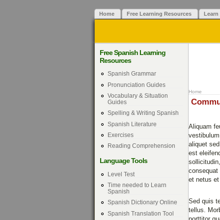
Home
Free Learning Resources
Learn
Free Spanish Learning
Resources
Spanish Grammar
Pronunciation Guides
Home
Vocabulary & Situation
Commu
Guides
Spelling & Writing Spanish
Spanish Literature
Aliquam feu
Exercises
vestibulum 
aliquet sed
Reading Comprehension
est eleifen
Language Tools
sollicitudi
consequat 
Level Test
et netus e
Time needed to Learn
Spanish
Sed quis t
Spanish Dictionary Online
tellus. Mor
Spanish Translation Tool
porttitor q