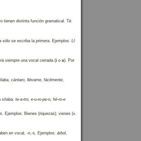
ro tienen distinta función gramatical. Té:
 sólo se escriba la primera. Ejemplos:
Ll:
rá siempre una vocal cerrada (
i
o
u
). Por
ílaba, cántaro, llévame, fácilmente,
a sílaba:
te-a-tro, e-u-ro-pe-o, hé-ro-e
es. Ejemplos: Bienes (riquezas); vienes (v.
aben en vocal, -n,-s. Ejemplos:
árbol,