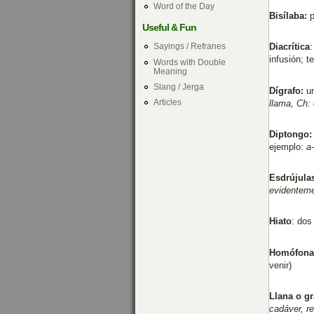
Word of the Day
Bisílaba:
Useful & Fun
Sayings / Refranes
Diacrítica
:
infusión; t
Words with Double
Meaning
Slang / Jerga
Dígrafo:
u
Articles
llama, Ch:
Diptongo:
ejemplo:
a
Esdrújula
evidentem
Hiato
: dos
Homófona
venir)
Llana o g
cadáver, rev