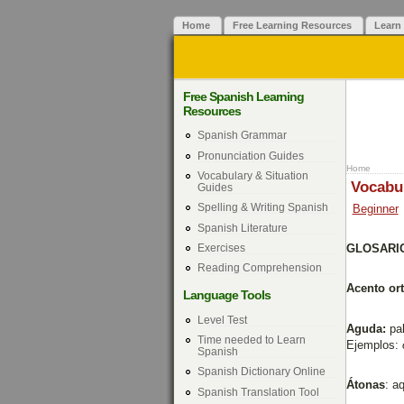
Home
Free Learning Resources
Learn
Free Spanish Learning
Resources
Spanish Grammar
Pronunciation Guides
Home
Vocabulary & Situation
Vocabul
Guides
Spelling & Writing Spanish
Beginner
Spanish Literature
Exercises
GLOSARI
Reading Comprehension
Acento ort
Language Tools
Level Test
Aguda:
pa
Time needed to Learn
Ejemplos:
Spanish
Spanish Dictionary Online
Átonas
: a
Spanish Translation Tool