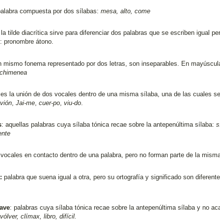
palabra compuesta por dos sílabas:
mesa, alto, come
 la tilde diacrítica sirve para diferenciar dos palabras que se escriben igual pe
e: pronombre átono.
n mismo fonema representado por dos letras, son inseparables. En mayúscula
 chimenea
es la unión de dos vocales dentro de una misma sílaba, una de las cuales se
-vión
,
Jai-me
,
cuer-po
,
viu-do
.
s
: aquellas palabras cuya sílaba tónica recae sobre la antepenúltima sílaba:
s
ente
 vocales en contacto dentro de una palabra, pero no forman parte de la mism
:
palabra
que suena igual a otra, pero su ortografía y significado son diferent
rave
: palabras cuya sílaba tónica recae sobre la antepenúltima sílaba y no ac
ólver, clímax, libro, difícil.