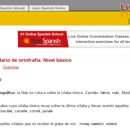
 Spanish Abroad
Learn Spanish Online
ario de ortofrafía. Nivel básico
Grammar
O
ográfico
: la tilde se coloca sobre la sílaba tónica.
Cami
ó
n, h
é
roe, m
á
s, Mar
í
labra cuya sílaba tónica recae sobre la última sílaba y llevan acento aquellas
oraci
ón
, cami
ón
, comi
ó
, jam
ás
quellas sílabas que no reciben el golpe de voz : me
sa, cami
ón,
cris
tal.