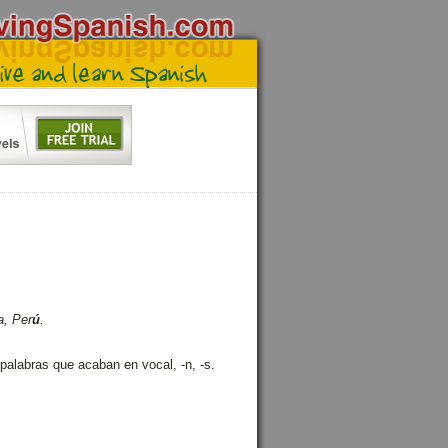
a, Per
ú
.
 palabras que acaban en vocal, -n, -s.